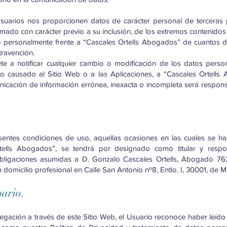
suarios nos proporcionen datos de carácter personal de terceras 
rmado con carácter previo a su inclusión, de los extremos contenidos 
o personalmente frente a “Cascales Ortells Abogados” de cuantos d
travención.
 a notificar cualquier cambio o modificación de los datos person
o causado al Sitio Web o a las Aplicaciones, a “Cascales Ortells 
nicación de información errónea, inexacta o incompleta será responsa
sentes condiciones de uso, aquellas ocasiones en las cuales se ha
tells Abogados”, se tendrá por designado como titular y resp
ligaciones asumidas a D. Gonzalo Cascales Ortells, Abogado 763
omicilio profesional en Calle San Antonio nº8, Entlo. I, 30001, de M
uario.
egación a través de este Sitio Web, el Usuario reconoce haber leído