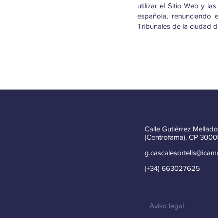
utilizar el Sitio Web y l
española, renunciando 
Tribunales de la ciudad d
Calle Gutiérrez Mellado
(Centrofama). CP 3000
g.cascalesortells@icam
(+34) 663027625
Aviso legal