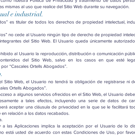
como nuestra Política de Privacidad y tratamiento de datos perso
las mismas al uso que realice del Sitio Web durante su navegación.
ual e industrial.
os” es titular de todos los derechos de propiedad intelectual, indus
os” no cede al Usuario ningún tipo de derecho de propiedad intelectu
ntegrantes del Sitio Web. El Usuario queda únicamente autorizado 
bido al Usuario la reproducción, distribución o comunicación públi
contenidos del Sitio Web, salvo en los casos en que esté leg
 por “Cascales Ortells Abogados”.
b.
l Sitio Web, el Usuario no tendrá la obligación de registrarse ni de
cales Ortells Abogados”.
cceso a algunos servicios ofrecidos en el Sitio Web, el Usuario deber
resamente a tales efectos, incluyendo una serie de datos de ca
erá aceptar una cláusula de privacidad en la que se le facilitará to
e en relación a los datos recabados.
a.
 a las Aplicaciones implica la aceptación por el Usuario de lo d
no está usted de acuerdo con estas Condiciones de Uso, por favor,