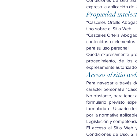
Condiciones de Uso así 
expresa la aplicación de 
Propiedad intelect
“Cascales Ortells Abogad
tipo sobre el Sitio Web.
“Cascales Ortells Abogad
contenidos o elementos i
para su uso personal.
Queda expresamente prohi
procedimiento, de los 
expresamente autorizado
Acceso al sitio we
Para navegar a través de
carácter personal a “Cas
No obstante, para tener a
formulario previsto exp
formulario el Usuario deb
por la normativa aplicabl
Legislación y competenci
El acceso al Sitio Web y
Condiciones de Uso. Si 