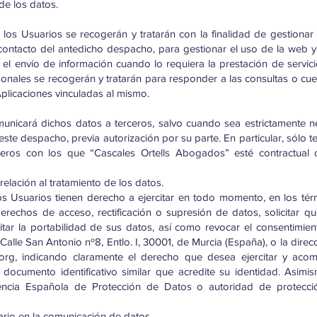
de los datos.
los Usuarios se recogerán y tratarán con la finalidad de gestionar 
contacto del antedicho despacho, para gestionar el uso de la web y,
 el envío de información cuando lo requiera la prestación de servici
onales se recogerán y tratarán para responder a las consultas o cue
Aplicaciones vinculadas al mismo.
municará dichos datos a terceros, salvo cuando sea estrictamente n
este despacho, previa autorización por su parte. En particular, sólo 
ceros con los que “Cascales Ortells Abogados” esté contractual
elación al tratamiento de los datos.
 Usuarios tienen derecho a ejercitar en todo momento, en los tér
derechos de acceso, rectificación o supresión de datos, solicitar que
itar la portabilidad de sus datos, así como revocar el consentimien
 Calle San Antonio nº8, Entlo. I, 30001, de Murcia (España), o la dire
.org
, indicando claramente el derecho que desea ejercitar y a
documento identificativo similar que acredite su identidad. Asim
encia Española de Protección de Datos o autoridad de protecci
rio en la comunicación de datos.