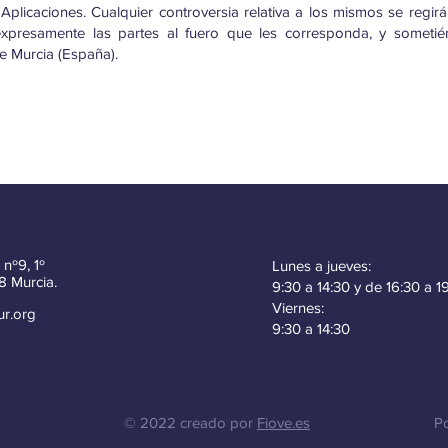
as Aplicaciones. Cualquier controversia relativa a los mismos se regir
expresamente las partes al fuero que les corresponda, y someti
e Murcia (España).
 nº9, 1º
Lunes a jueves:
8 Murcia.
9:30 a 14:30 y de 16:30 a 1
Viernes:
ur.org
9:30 a 14:30
© 2022 creado por
Fiove.es
Po